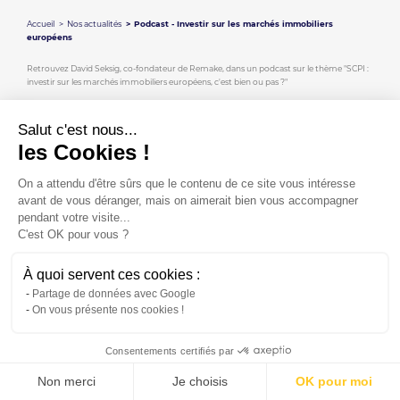
Accueil
Nos actualités
Podcast - Investir sur les marchés immobiliers
européens
Retrouvez David Seksig, co-fondateur de Remake, dans un podcast sur le thème "SCPI :
investir sur les marchés immobiliers européens, c'est bien ou pas ?"
A retrouver ici :
https://www.linkedin.com/posts/bogdan-kowal-73054841_scpi-
placement-immobiliers-activity-7062730663736569856-fZ_p/?
Salut c'est nous...
utm_source=share&utm_medium=member_desktop
les Cookies !
On a attendu d'être sûrs que le contenu de ce site vous intéresse
avant de vous déranger, mais on aimerait bien vous accompagner
pendant votre visite...
C'est OK pour vous ?
À quoi servent ces cookies :
S'abonner à la newsletter
Contact
Plan du site
Mentions légales
Partage de données avec Google
Politique de confidentialité
On vous présente nos cookies !
Consentements certifiés par
Non merci
Je choisis
OK pour moi