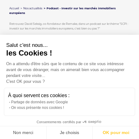
Accueil
Nos actualités
Podcast - Investir sur les marchés immobiliers
européens
Retrouvez David Seksig, co-fondateur de Remake, dans un podcast sur le thème "SCPI :
investir sur les marchés immobiliers européens, c'est bien ou pas ?"
A retrouver ici :
https://www.linkedin.com/posts/bogdan-kowal-73054841_scpi-
placement-immobiliers-activity-7062730663736569856-fZ_p/?
Salut c'est nous...
utm_source=share&utm_medium=member_desktop
les Cookies !
On a attendu d'être sûrs que le contenu de ce site vous intéresse
avant de vous déranger, mais on aimerait bien vous accompagner
pendant votre visite...
C'est OK pour vous ?
À quoi servent ces cookies :
S'abonner à la newsletter
Contact
Plan du site
Mentions légales
Partage de données avec Google
Politique de confidentialité
On vous présente nos cookies !
Consentements certifiés par
Non merci
Je choisis
OK pour moi