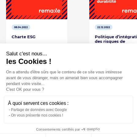
08.04.2022
22.12.2022
Charte ESG
Politique d’intégrat
des risques de
durabilité
Télécharger
Salut c'est nous...
Télécharger
les Cookies !
On a attendu d'être sûrs que le contenu de ce site vous intéresse
avant de vous déranger, mais on aimerait bien vous accompagner
pendant votre visite...
C'est OK pour vous ?
À quoi servent ces cookies :
Partage de données avec Google
On vous présente nos cookies !
S'abonner à la newsletter
Contact
Plan du site
Mentions légales
Consentements certifiés par
Politique de confidentialité