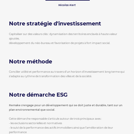
Nicolas Kert
Notre stratégie d'investissement
Capitaliser sur des valeurs clés : dynamisation des territoires enclavés à haute valeur
ajoutée,
développement du néo-bureau et favorisation de projets à fort impact social.
Notre méthode
Concilier utilité et performance au travers d'un horizon d'investissement long terme qui
s'adapte au rythme de transformation des villes et de la société.
Notre démarche ESG
Remake s'engage pour un développement qui se doit juste et durable, tant sur un
plan environnemental que social.
Cette démarche responsable s’articule autour de trois principaux axes :
• les exclusions sectorielles et normatives
• le suivi de la performance des actifs immobiliers ainsi que l’amélioration de leur
performance