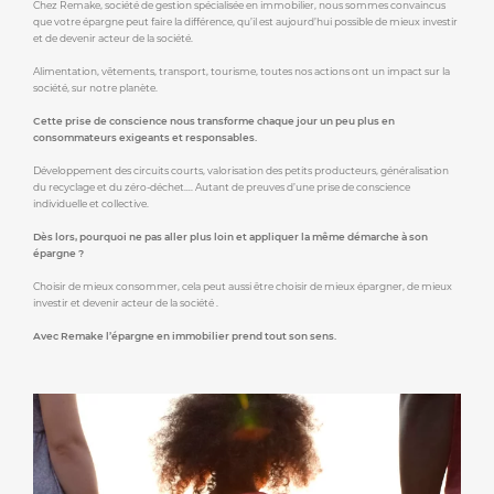
Chez Remake, société de gestion spécialisée en immobilier, nous sommes convaincus
que votre épargne peut faire la différence, qu’il est aujourd’hui possible de mieux investir
et de devenir acteur de la société.
Alimentation, vêtements, transport, tourisme, toutes nos actions ont un impact sur la
société, sur notre planète.
Cette prise de conscience nous transforme chaque jour un peu plus en
consommateurs exigeants et responsables.
Développement des circuits courts, valorisation des petits producteurs, généralisation
du recyclage et du zéro-déchet…. Autant de preuves d’une prise de conscience
individuelle et collective.
Dès lors, pourquoi ne pas aller plus loin et appliquer la même démarche à son
épargne ?
Choisir de mieux consommer, cela peut aussi être choisir de mieux épargner, de mieux
investir et devenir acteur de la société .
Avec Remake l’épargne en immobilier prend tout son sens.