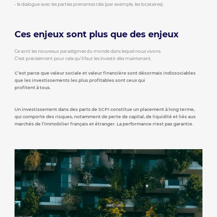
• le dialogue avec les parties prenantes clés (par exemple, les locataires).
Ces enjeux sont plus que des enjeux
Ce sont les nouveaux paradigmes du monde dans lequel nous vivons.
C’est précisément pour cela qu’il faut les investir dès maintenant.
C’est parce que valeur sociale et valeur financière sont désormais indissociables
que les investissements les plus profitables sont ceux qui
profitent à tous.
Un investissement dans des parts de SCPI constitue un placement à long terme,
qui comporte des risques, notamment de perte de capital, de liquidité et liés aux
marchés de l’immobilier français et étranger. La performance n'est pas garantie.