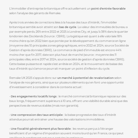
L'immobilier d’entreprise britannique offre actuellement un
point d'entrée favorable
selon l’analyse des gérants de Remake.
Après trois années de corrections liées à la hausse des taux d’intérêt, l’immobilier
britannique semble avoir atteint son
bas de cycle
. La valeur des immeubles de bureau a
par exemple perdu 26% entre 2022 et 2025 à Londres City, et jusqu’à 38% dans le quartier
londonien des Docklands (Source : CBRE). La logistique est quant à elle valorisée 18%
moins chère qu’en 2022 bien que portée par le développement du commerce en ligne
(moyenne des 10 principales zones géographiques, entre 2022 et 2024, source Société de
Gestion d’après données CBRE). Le commerce de pied d’immeuble est encore 44%
moins cher que fin 2017, date son plus haut de marché (source : moyenne des 11
principales villes, entre 2017 et 2024, source société de gestion d’après données CBRE).
Cette baisse puissante et rapide s’est arrêtée en 2024, et le mouvement de baisse des
taux d’intérêt qui s’amorce pourrait marquer un point d’inflexion du cycle.
Remake UK 2025 s’appuie donc sur
un marché à potentiel de revalorisation
selon
l’analyse de nos gérants, ainsi que sur plusieurs éléments qui en font une opportunité
d’investissement à considérer dans le contexte actuel :
-
Des engagements locatifs longs
: le marché commercial britannique repose sur des
baux longs, fréquemment supérieurs à 10 ans, offrant une visibilité durable ainsi que des
perspectives de revenus stables (mais non garantis).
-
Une compression des taux anticipée
: la baisse progressive des taux d’intérêt
attendue pourrait entraîner une hausse des valorisations immobilières.
-
Une fiscalité généralement plus favorable
: les revenus perçus à l’étranger
bénéficient d’un régime d’imposition souvent moins lourd qu’en France, ce qui peut
améliorer le rendement net pour certains investisseurs.