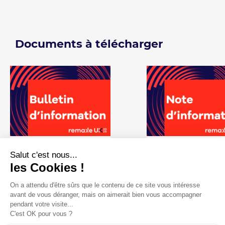
Documents à télécharger
13.05.2026
17.11.2025
Salut c'est nous...
Bulletin d'information
Note d'information
les Cookies !
Télécharger
Télécharger
On a attendu d'être sûrs que le contenu de ce site vous intéresse
avant de vous déranger, mais on aimerait bien vous accompagner
pendant votre visite...
C'est OK pour vous ?