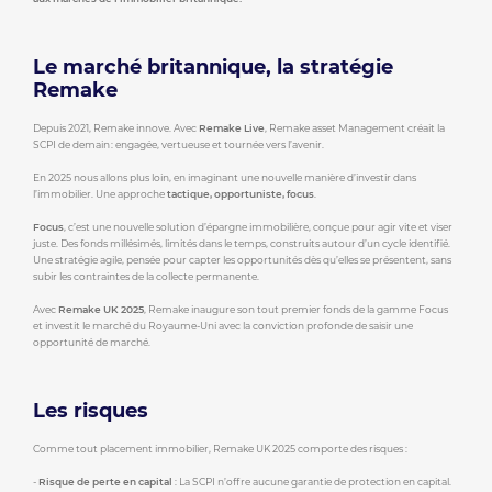
Le marché britannique, la stratégie
Remake
Depuis 2021, Remake innove. Avec
Remake Live
, Remake asset Management créait la
SCPI de demain : engagée, vertueuse et tournée vers l’avenir.
En 2025 nous allons plus loin, en imaginant une nouvelle manière d’investir dans
l’immobilier. Une approche
tactique, opportuniste, focus
.
Focus
, c’est une nouvelle solution d’épargne immobilière, conçue pour agir vite et viser
juste. Des fonds millésimés, limités dans le temps, construits autour d’un cycle identifié.
Une stratégie agile, pensée pour capter les opportunités dès qu’elles se présentent, sans
subir les contraintes de la collecte permanente.
Avec
Remake UK 2025
, Remake inaugure son tout premier fonds de la gamme Focus
et investit le marché du Royaume-Uni avec la conviction profonde de saisir une
opportunité de marché.
Les risques
Comme tout placement immobilier, Remake UK 2025 comporte des risques :
-
Risque de perte en capital
: La SCPI n’offre aucune garantie de protection en capital.