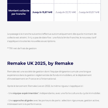
Le passage à la tranche suivante s'effectue automatiquement dès que le montant de
collecte est atteint. Il n'y a pas de date fixe : une fois la limite franchie, le nouveau tarif
s'applique à toutes les nouvelles souscriptions.
** TRI net de frais de gestion
Remake UK 2025, by Remake
Remake est une société de gestion dont l’équipe dirigeante cumule une longue
expérience dans la gestion réglementée de fonds immobiliers, et le déploiement
d’investissement en France et à l'international.
Après le lancement Remake Live en 2022, la même rigueur s'applique ici :
- Une
équipe expérimentée
*, indépendante, avec une forte culture du cycle immobilier.
- Une
approche alignée
avec les porteurs de parts : sélection rigoureuse, gestion active,
intéressement à la performance.