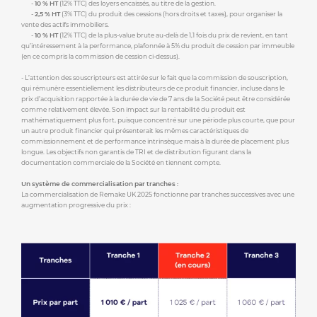
-
10 % HT
(12% TTC) des loyers encaissés, au titre de la gestion.
-
2,5 % HT
(3% TTC) du produit des cessions (hors droits et taxes), pour organiser la
vente des actifs immobiliers.
-
10 % HT
(12% TTC) de la plus-value brute au-delà de 1,1 fois du prix de revient, en tant
qu’intéressement à la performance, plafonnée à 5% du produit de cession par immeuble
(en ce compris la commission de cession ci-dessus).
- L’attention des souscripteurs est attirée sur le fait que la commission de souscription,
qui rémunère essentiellement les distributeurs de ce produit financier, incluse dans le
prix d’acquisition rapportée à la durée de vie de 7 ans de la Société peut être considérée
comme relativement élevée. Son impact sur la rentabilité du produit est
mathématiquement plus fort, puisque concentré sur une période plus courte, que pour
un autre produit financier qui présenterait les mêmes caractéristiques de
commissionnement et de performance intrinsèque mais à la durée de placement plus
longue. Les objectifs non garantis de TRI et de distribution figurant dans la
documentation commerciale de la Société en tiennent compte.
Un système de commercialisation par tranches :
La commercialisation de Remake UK 2025 fonctionne par tranches successives avec une
augmentation progressive du prix :