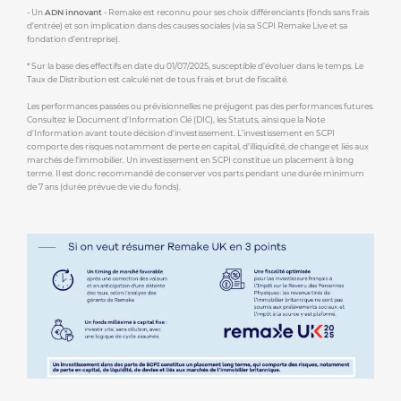
- Un
ADN innovant
- Remake est reconnu pour ses choix différenciants (fonds sans frais
d’entrée) et son implication dans des causes sociales (via sa SCPI Remake Live et sa
fondation d’entreprise).
* Sur la base des effectifs en date du 01/07/2025, susceptible d’évoluer dans le temps. Le
Taux de Distribution est calculé net de tous frais et brut de fiscalité.
Les performances passées ou prévisionnelles ne préjugent pas des performances futures.
Consultez le Document d’Information Clé (DIC), les Statuts, ainsi que la Note
d’Information avant toute décision d'investissement. L’investissement en SCPI
comporte des risques notamment de perte en capital, d’illiquidité, de change et liés aux
marchés de l'immobilier. Un investissement en SCPI constitue un placement à long
terme. Il est donc recommandé de conserver vos parts pendant une durée minimum
de 7 ans (durée prévue de vie du fonds).