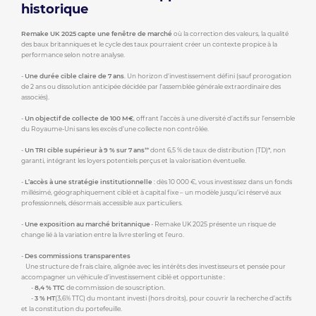
historique
Remake UK 2025 capte une fenêtre de marché
où la correction des valeurs, la qualité
des baux britanniques et le cycle des taux pourraient créer un contexte propice à la
performance selon notre analyse.
-
Une durée cible claire de 7 ans
. Un horizon d'investissement défini (sauf prorogation
de 2 ans ou dissolution anticipée décidée par l’assemblée générale extraordinaire des
associés).
-
Un objectif de collecte de 100 M€
, offrant l’accès à une diversité d’actifs sur l’ensemble
du Royaume-Uni sans les excès d’une collecte non contrôlée.
-
Un TRI cible supérieur à 9 % sur 7 ans
** dont 6,5 % de taux de distribution (TD)*, non
garanti, intégrant les loyers potentiels perçus et la valorisation éventuelle.
-
L’accès à une stratégie institutionnelle
: dès 10 000 €, vous investissez dans un fonds
millésimé, géographiquement ciblé et à capital fixe – un modèle jusqu’ici réservé aux
professionnels, désormais accessible aux particuliers.
-
Une exposition au marché britannique
- Remake UK 2025 présente un risque de
change lié à la variation entre la livre sterling et l’euro.
-
Des commissions transparentes
Une structure de frais claire, alignée avec les intérêts des investisseurs et pensée pour
accompagner un véhicule d’investissement ciblé et opportuniste :
-
8,4 % TTC
de commission de souscription.
-
3 % HT
(3,6% TTC) du montant investi (hors droits), pour couvrir la recherche d’actifs
et la constitution du portefeuille.