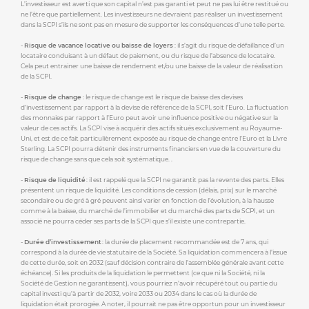
L’investisseur est averti que son capital n’est pas garanti et peut ne pas lui être restitué ou
ne l’être que partiellement. Les investisseurs ne devraient pas réaliser un investissement
dans la SCPI s’ils ne sont pas en mesure de supporter les conséquences d’une telle perte.
-
Risque de vacance locative ou baisse de loyers
: il s’agit du risque de défaillance d’un
locataire conduisant à un défaut de paiement, ou du risque de l’absence de locataire.
Cela peut entrainer une baisse de rendement et/ou une baisse de la valeur de réalisation
de la SCPI.
-
Risque de change
: le risque de change est le risque de baisse des devises
d’investissement par rapport à la devise de référence de la SCPI, soit l’Euro. La fluctuation
des monnaies par rapport à l’Euro peut avoir une influence positive ou négative sur la
valeur de ces actifs. La SCPI vise à acquérir des actifs situés exclusivement au Royaume-
Uni, et est de ce fait particulièrement exposée au risque de change entre l’Euro et la Livre
Sterling. La SCPI pourra détenir des instruments financiers en vue de la couverture du
risque de change sans que cela soit systématique. .
-
Risque de liquidité
: il est rappelé que la SCPI ne garantit pas la revente des parts. Elles
présentent un risque de liquidité. Les conditions de cession (délais, prix) sur le marché
secondaire ou de gré à gré peuvent ainsi varier en fonction de l’évolution, à la hausse
comme à la baisse, du marché de l’immobilier et du marché des parts de SCPI, et un
associé ne pourra céder ses parts de la SCPI que s’il existe une contrepartie.
-
Durée d’investissement
: la durée de placement recommandée est de 7 ans, qui
correspond à la durée de vie statutaire de la Société. Sa liquidation commencera à l’issue
de cette durée, soit en 2032 (sauf décision contraire de l’assemblée générale avant cette
échéance). Si les produits de la liquidation le permettent (ce que ni la Société, ni la
Société de Gestion ne garantissent), vous pourriez n’avoir récupéré tout ou partie du
capital investi qu’à partir de 2032, voire 2033 ou 2034 dans le cas où la durée de
liquidation était prorogée. A noter, il pourrait ne pas être opportun pour un investisseur