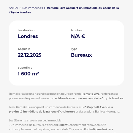
Accueil
Nos immeubles
Remake Live acquiert un immeuble au coeur de la
City de Londres
Localisation
Montant
Londres
N/A €
Acquis le
Type
22.12.2025
Bureaux
Superficie
1 600 m²
Remake réalise une nouvelle acquisition pour son fonds
Remake Live
, renforçant sa
présence au Royaume-Uni avec
un actif emblématique au cœur de la City de Londres.
Ainsi, Remake Live acquiert un immeuble de bureaux situé
3 Copthall Avenue
,
à
proximité immédiate de la Banque d’Angleterre
et des stations Bank et Moorgate.
Les éléments à retenir sur cet immeuble :
• Un immeuble de bureaux d’environ
1 600 m²
, entièrement rénové en 2017
• Un emplacement ultra-prime, au cœur de la City, sur
un îlot indépendant rare