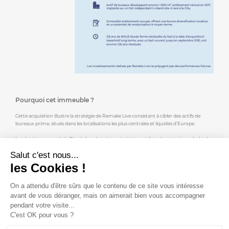
Pourquoi cet immeuble ?
Cette acquisition illustre la stratégie de Remake Live consistant à cibler des actifs de
bureaux prime, situés dans les localisations les plus centrales et liquides d’Europe.
Implanté au cœur de la City de Londres, à proximité immédiate des principaux hubs de
transport et des institutions financières majeures, l’immeuble bénéficie d’un
Salut c'est nous...
positionnement exceptionnel.
les Cookies !
Entièrement rénové en 2017, cet actif sur îlot indépendant combine qualité
architecturale, occupation sécurisée et potentiel de revalorisation à moyen terme, dans
l’un des marchés de bureaux les plus profonds et résilients d’Europe.
On a attendu d'être sûrs que le contenu de ce site vous intéresse
avant de vous déranger, mais on aimerait bien vous accompagner
pendant votre visite...
C'est OK pour vous ?