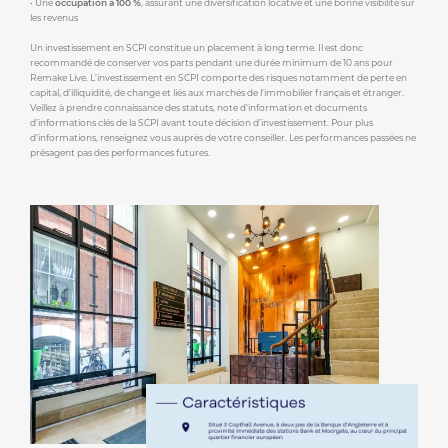
• Une
occupation à 100 %
, assurant une diversification locative et une bonne visibilité sur
les revenus
Un investissement en SCPI constitue un placement à long terme. Il est donc
recommandé de conserver vos parts pendant une durée minimum de 10 ans pour
Remake Live. L’investissement en SCPI comporte des risques notamment de perte en
capital, d’illiquidité, de change et liés aux marchés de l'immobilier français et étranger.
Veillez à prendre connaissance des statuts, note d'information et documents
d’informations clés de la SCPI avant toute décision d’investissement. Pour plus
d'informations, renseignez vous auprès de votre conseiller. Les performances passées ne
présagent pas des performances futures.