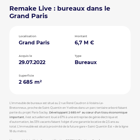
Remake Live : bureaux dans le
Grand Paris
Localisation
Montant
Grand Paris
6,7 M €
Acquis le
Type
29.07.2022
Bureaux
Superficie
2 685 m²
L'immeuble de bureaux est situé au 2 rue René Caudron à Voisins-Le-
Bretonneux, proche de Saint-Quentin en Yvelines dans un parc tertiaire arboré faisant
partie du projet Paris-Saclay.
Développant 2 685 m² au cœur d'un tissu économique
important
, il est actuellement loué à 67% à une entreprise de génie électrique et
d'automation, les 33% vacants faisant l'objet d'une garantie locative de 2,5 ans au
total. L'immeuble est situé à proximité de la future gare « Saint Quentin Est » de la ligne
18 du métro.