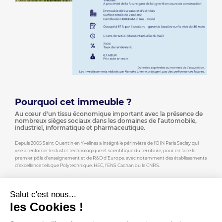
Pourquoi cet immeuble ?
Au cœur d'un tissu économique important avec la présence de
nombreux sièges sociaux dans les domaines de l’automobile,
industriel, informatique et pharmaceutique.
Depuis 2005 Saint Quentin en Yvelines a intégré le périmètre de l’OIN Paris Saclay qui
vise à renforcer le cluster technologique et scientifique du territoire, pour en faire le
premier pôle d’enseignement et de R&D d’Europe, avec notamment des établissements
d’excellence tels que Polytechnique, HEC, l’ENS Cachan ou le CNRS.
Objectif du pôle Paris-Saclay : devenir le 1er pôle d'enseignement et de R&D
d'Europe.
Salut c'est nous...
Une attractivité qui devrait se renforcer avec l’arrivée en 2030 de la futur gare «
les Cookies !
Saint Quentin Est » de la ligne 18, qui sera située à moins de 15 minutes à pieds.