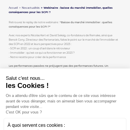
Accueil
Nos actualités
Webinaire : baisse du marché immobilier, quelles
conséquences pour les SCPI ?
Retrouvez le replay de notre webinaire :
"Baisse du marché immobilier : quelles
conséquences pour les SCPI ?"
Avec nos experts Nicolas Kert et David Seksig, co-fondateurs de Remake, ainsi que
Benoit Cony, Directeur des Partenariats, faites le point sur le marché de l'immobilier et
des SCPI en 2022 et leurs perspectives pour 2023 :
- SCPI en 2022 : un coup d'œil dans le rétroviseur
- Immobilier : qu'est-ce qui va fonctionner en 2023 ?
- Notre recette pour créer de la performance
Les performances passées ne préjugent pas des performances futures. Un
investissement dans des parts de SCPI constitue un placement long terme, qui
comporte des risques, notamment de perte en capital, de liquidité et liés aux
Salut c'est nous...
marchés de l’immobilier français et étranger. Pour plus d’informations, renseignez-
vous auprès de votre conseiller.
les Cookies !
On a attendu d'être sûrs que le contenu de ce site vous intéresse
avant de vous déranger, mais on aimerait bien vous accompagner
pendant votre visite...
C'est OK pour vous ?
À quoi servent ces cookies :