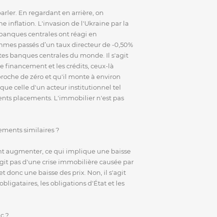
rler. En regardant en arrière, on
inflation. L'invasion de l'Ukraine par la
banques centrales ont réagi en
mes passés d’un taux directeur de -0,50%
ntes banques centrales du monde. Il s'agit
e financement et les crédits, ceux-là
proche de zéro et qu'il monte à environ
que celle d'un acteur institutionnel tel
ents placements. L'immobilier n'est pas
ements similaires ?
ent augmenter, ce qui implique une baisse
'agit pas d'une crise immobilière causée par
donc une baisse des prix. Non, il s'agit
igataires, les obligations d'État et les
c ?