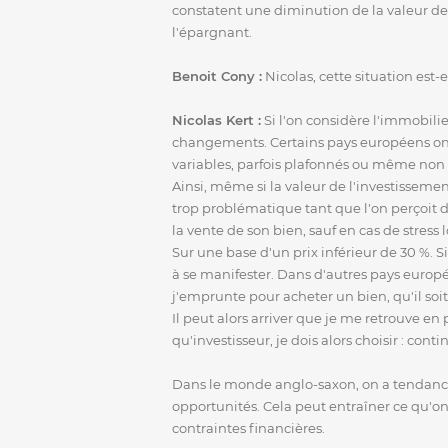
constatent une diminution de la valeur de 
l'épargnant.
Benoit Cony :
Nicolas, cette situation est-e
Nicolas Kert :
Si l'on considère l'immobili
changements. Certains pays européens ont 
variables, parfois plafonnés ou même non 
Ainsi, même si la valeur de l'investisseme
trop problématique tant que l'on perçoit 
la vente de son bien, sauf en cas de stress
Sur une base d'un prix inférieur de 30 %. 
à se manifester. Dans d'autres pays europ
j'emprunte pour acheter un bien, qu'il soi
Il peut alors arriver que je me retrouve e
qu'investisseur, je dois alors choisir : co
Dans le monde anglo-saxon, on a tendance 
opportunités. Cela peut entraîner ce qu'on a
contraintes financières.