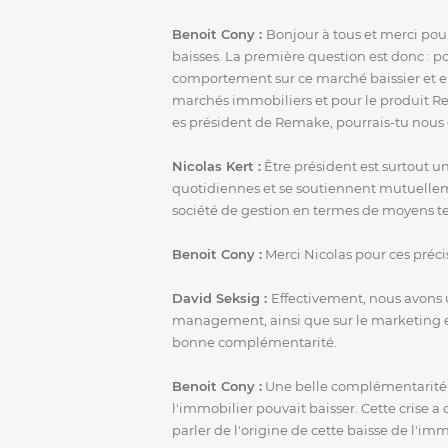
Benoit Cony :
Bonjour à tous et merci pou
baisses. La première question est donc : p
comportement sur ce marché baissier et en a
marchés immobiliers et pour le produit R
es président de Remake, pourrais-tu nous e
Nicolas Kert :
Être président est surtout u
quotidiennes et se soutiennent mutuelleme
société de gestion en termes de moyens t
Benoit Cony :
Merci Nicolas pour ces préci
David Seksig :
Effectivement, nous avons 
management, ainsi que sur le marketing et
bonne complémentarité.
Benoit Cony :
Une belle complémentarité p
l'immobilier pouvait baisser. Cette crise a
parler de l'origine de cette baisse de l'imm