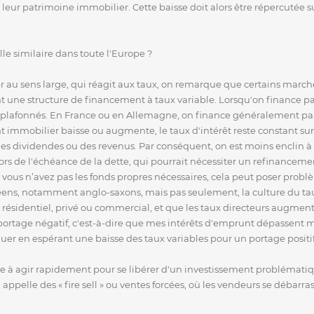
leur patrimoine immobilier. Cette baisse doit alors être répercutée s
lle similaire dans toute l'Europe ?
er au sens large, qui réagit aux taux, on remarque que certains marché
une structure de financement à taux variable. Lorsqu'on finance par 
plafonnés. En France ou en Allemagne, on finance généralement par 
nt immobilier baisse ou augmente, le taux d'intérêt reste constant sur
des dividendes ou des revenus. Par conséquent, on est moins enclin à
 lors de l'échéance de la dette, qui pourrait nécessiter un refinanceme
Si vous n’avez pas les fonds propres nécessaires, cela peut poser pro
éens, notamment anglo-saxons, mais pas seulement, la culture du tau
t résidentiel, privé ou commercial, et que les taux directeurs augment
n portage négatif, c'est-à-dire que mes intérêts d'emprunt dépassent
ntinuer en espérant une baisse des taux variables pour un portage posi
à agir rapidement pour se libérer d'un investissement problématique
ppelle des « fire sell » ou ventes forcées, où les vendeurs se débarras