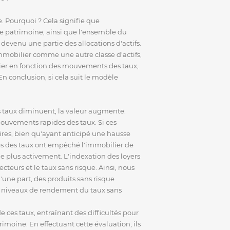
e. Pourquoi ? Cela signifie que
 de patrimoine, ainsi que l'ensemble du
devenu une partie des allocations d'actifs.
immobilier comme une autre classe d'actifs,
 varier en fonction des mouvements des taux,
En conclusion, si cela suit le modèle
es taux diminuent, la valeur augmente.
mouvements rapides des taux. Si ces
res, bien qu'ayant anticipé une hausse
es des taux ont empêché l'immobilier de
lle plus activement. L'indexation des loyers
teurs et le taux sans risque. Ainsi, nous
'une part, des produits sans risque
es niveaux de rendement du taux sans
 ces taux, entraînant des difficultés pour
imoine. En effectuant cette évaluation, ils