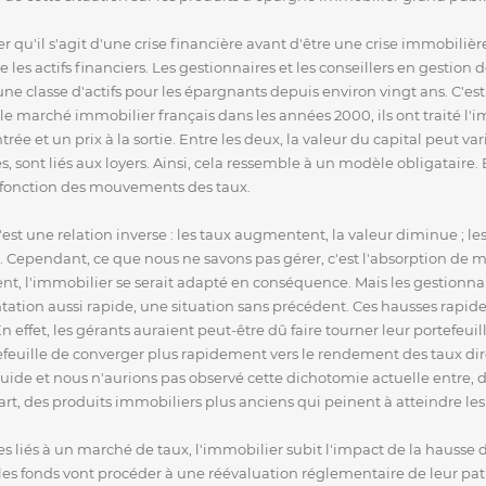
r qu'il s'agit d'une crise financière avant d'être une crise immobilièr
les actifs financiers. Les gestionnaires et les conseillers en gestion
 classe d'actifs pour les épargnants depuis environ vingt ans. C'est 
le marché immobilier français dans les années 2000, ils ont traité l'
entrée et un prix à la sortie. Entre les deux, la valeur du capital peut
, sont liés aux loyers. Ainsi, cela ressemble à un modèle obligataire. 
en fonction des mouvements des taux.
est une relation inverse : les taux augmentent, la valeur diminue ; l
é. Cependant, ce que nous ne savons pas gérer, c'est l'absorption de 
, l'immobilier se serait adapté en conséquence. Mais les gestionnai
ation aussi rapide, une situation sans précédent. Ces hausses rapid
n effet, les gérants auraient peut-être dû faire tourner leur portefeui
euille de converger plus rapidement vers le rendement des taux direc
uide et nous n'aurions pas observé cette dichotomie actuelle entre, d
t, des produits immobiliers plus anciens qui peinent à atteindre l
iés à un marché de taux, l'immobilier subit l'impact de la hausse de
les fonds vont procéder à une réévaluation réglementaire de leur patr