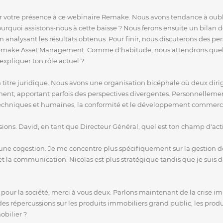
r votre présence à ce webinaire Remake. Nous avons tendance à oubl
ourquoi assistons-nous à cette baisse ? Nous ferons ensuite un bilan
nalysant les résultats obtenus. Pour finir, nous discuterons des persp
emake Asset Management. Comme d'habitude, nous attendrons quelques
xpliquer ton rôle actuel ?
n titre juridique. Nous avons une organisation bicéphale où deux dir
nt, apportant parfois des perspectives divergentes. Personnellement
echniques et humaines, la conformité et le développement commerci
sions. David, en tant que Directeur Général, quel est ton champ d'act
une cogestion. Je me concentre plus spécifiquement sur la gestion de
 la communication. Nicolas est plus stratégique tandis que je suis d
our la société, merci à vous deux. Parlons maintenant de la crise im
 des répercussions sur les produits immobiliers grand public, les prod
obilier ?