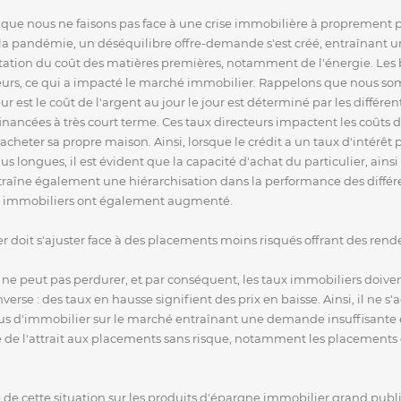
 que nous ne faisons pas face à une crise immobilière à proprement pa
 pandémie, un déséquilibre offre-demande s'est créé, entraînant une 
ation du coût des matières premières, notamment de l'énergie. Les 
rs, ce qui a impacté le marché immobilier. Rappelons que nous som
r est le coût de l'argent au jour le jour est déterminé par les différe
inancées à très court terme. Ces taux directeurs impactent les coûts d
heter sa propre maison. Ainsi, lorsque le crédit a un taux d'intérêt 
 longues, il est évident que la capacité d'achat du particulier, ainsi 
traîne également une hiérarchisation dans la performance des différ
ux immobiliers ont également augmenté.
r doit s'ajuster face à des placements moins risqués offrant des rend
 ne peut pas perdurer, et par conséquent, les taux immobiliers doiv
verse : des taux en hausse signifient des prix en baisse. Ainsi, il ne s
s d'immobilier sur le marché entraînant une demande insuffisante et 
de l'attrait aux placements sans risque, notamment les placements obl
e de cette situation sur les produits d'épargne immobilier grand publi