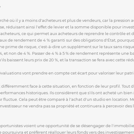
?
hé où il y a moins d'acheteurs et plus de vendeurs, car la pression
se, réduisant ainsi l'effet de levier et la somme disponible pour invest
'acheteurs, ce qui permet aux acheteurs de reprendre le contrôle et de
 taux de rendement de 4 % garanti sur des obligations d'État, pourquoi
e prime de risque, c'est-à-dire un supplément sur le taux sans risque,
et non de 4 %. Passer de 4 % à 5 % de rendement représente une bais
ls baissent leurs prix de 20 %, et la transaction se fera avec cette réd
 évaluations vont prendre en compte cet écart pour valoriser leur pat
 différemment face à cette situation, en fonction de leur profil. Tout d
performances historiques. Ils considèrent que s'ils ont acheté un bien
r fluctue. Cela peut être comparé à l'achat d'un studio en location. 
'investisseur ne vendra pas sa propriété et continuera à percevoir des 
pportunistes voient une opportunité de se désengager de l'immobilier l
 poursuivra et préfèrent réallouer leurs fonds vers des investissement