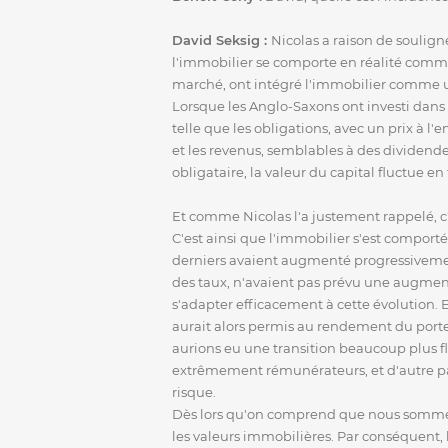
David Seksig :
Nicolas a raison de souligne
l'immobilier se comporte en réalité comme 
marché, ont intégré l'immobilier comme une
Lorsque les Anglo-Saxons ont investi dans 
telle que les obligations, avec un prix à l'
et les revenus, semblables à des dividendes
obligataire, la valeur du capital fluctue 
Et comme Nicolas l'a justement rappelé, c'
C'est ainsi que l'immobilier s'est comport
derniers avaient augmenté progressivement
des taux, n'avaient pas prévu une augment
s'adapter efficacement à cette évolution. E
aurait alors permis au rendement du portef
aurions eu une transition beaucoup plus fl
extrêmement rémunérateurs, et d'autre par
risque.
Dès lors qu'on comprend que nous sommes l
les valeurs immobilières. Par conséquent, 