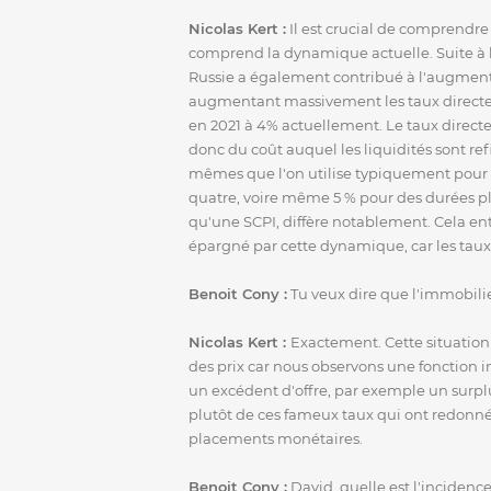
Nicolas Kert :
Il est crucial de comprendre
comprend la dynamique actuelle. Suite à la
Russie a également contribué à l'augment
augmentant massivement les taux directeu
en 2021 à 4% actuellement. Le taux directeu
donc du coût auquel les liquidités sont ref
mêmes que l'on utilise typiquement pour ac
quatre, voire même 5 % pour des durées plus
qu'une SCPI, diffère notablement. Cela en
épargné par cette dynamique, car les ta
Benoit Cony :
Tu veux dire que l'immobilie
Nicolas Kert :
Exactement. Cette situation
des prix car nous observons une fonction in
un excédent d'offre, par exemple un surplu
plutôt de ces fameux taux qui ont redonné 
placements monétaires.
Benoit Cony :
David, quelle est l'incidenc