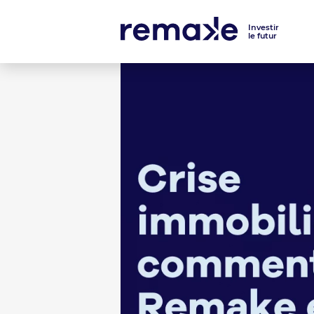
Investir
le futur