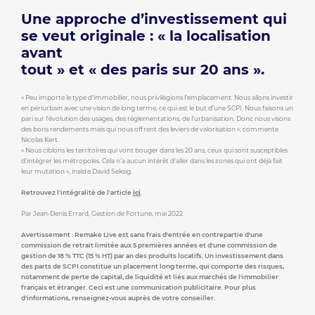
Une approche d’investissement qui
se veut originale : « la localisation
avant
tout » et « des paris sur 20 ans ».
« Peu importe le type d’immobilier, nous privilégions l’emplacement. Nous allons investir
en périurbain avec une vision de long terme, ce qui est le but d’une SCPI. Nous faisons un
pari sur l’évolution des usages, des réglementations, de l’urbanisation. Donc nous visons
des bons rendements mais qui nous offrent des leviers de valorisation », commente
Nicolas Kert.
« Nous ciblons les territoires qui vont bouger dans les 20 ans, ceux qui sont susceptibles
d’intégrer les métropoles. Cela n’a aucun intérêt d’aller dans les zones qui ont déjà fait
leur mutation », insiste David Seksig.
Retrouvez l'intégralité de l'article
ici
.
Par Jean-Denis Errard, Gestion de Fortune, mai 2022
Avertissement : Remake Live est sans frais d'entrée en contrepartie d'une
commission de retrait limitée aux 5 premières années et d'une commission de
gestion de 18 % TTC (15 % HT) par an des produits locatifs. Un investissement dans
des parts de SCPI constitue un placement long terme, qui comporte des risques,
notamment de perte de capital, de liquidité et liés aux marchés de l'immobilier
français et étranger. Ceci est une communication publicitaire. Pour plus
d'informations, renseignez-vous auprès de votre conseiller.