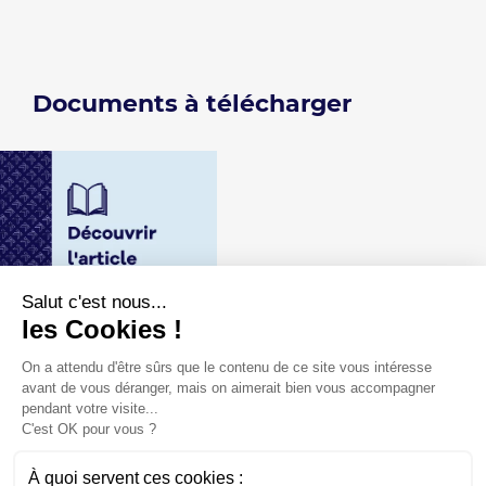
Documents à télécharger
Salut c'est nous...
les Cookies !
18.05.2022
Remake Live : une
On a attendu d'être sûrs que le contenu de ce site vous intéresse
nouvelle SCPI sans
avant de vous déranger, mais on aimerait bien vous accompagner
frais d'entrée
pendant votre visite...
C'est OK pour vous ?
Télécharger
À quoi servent ces cookies :