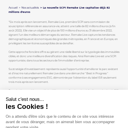
Accueil
Nos actualités
La nouvelle SCPI Remake Live capitalise déjà 82
millions d'euros
"Six mois après son lancement, Remake Live, première SCPI sans commission de
souscription référencée en assurance-vie, atteint une taille de 82 millions d'euros (à fin
août 2022). Elle vise un objectif de plus de 100 millions d'euros au 31 décembre 2022,
signant l'un des meilleurs démarrages du secteur. Remake Live capture les tendances
démographiques et économiques des grandes métropoles, en France et en Europe, en
privilégiant les territoires susceptibles de se densifier.
Cette approche foncière offre au gérant une réelle liberté sur la typologie des immeubles
cibles, et donc une meilleure diversification des risques. Ainsi Remake Live est une SCPI
opportuniste, dans tous les secteurs de l'immobilier d'entreprise.
Sa stratégie d'investissement représente aussi l'opportunité d'améliorer le parc existant
et d'inscrire naturellement Remake Live dans une démarche " Best in Progress "
conforme à ses engagements ESG, démontrée par l'obtention du label ISR seulement
trois mois après son lancement.
Remake Live a rapidement déployé l'épargne collectée puisqu'elle dispose de plus de 100
millions d'euros d'engagements, sur 17 immeubles, dont 12 ont déjà été acquis. En effet, 7
Salut c'est nous...
acquisitions supplémentaires ont été réalisées durant l'été en France et en Espagne."
les Cookies !
Par AOF (Agence Option Finance) pour Le Figaro. Publié le 28/09/2022.
On a attendu d'être sûrs que le contenu de ce site vous intéresse
Découvrir l'article dans son intégralité
ici
.
avant de vous déranger, mais on aimerait bien vous accompagner
pendant votre visite...