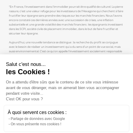
"En France, l'investissement dans l'immobilier pourrait être qualifié de culturel. La pierre
rassure, c'est une valeur refuge pour les investisseurs de l'Hexagone qui cherchent à faire
fructifier leur épargne sans prendre des risques sur les marchés financiers. Nous l'avons
encore constaté ces dernières années avec une succession de crises, une inflation
substantielle et une grande volatilité des marchés financiers : les épargnants investissent
dans les SCPI, société civile de placement immobilier, dans le but de faire fructifier et
sécuriser leur épargne.
Aujourd'hui, une nouvelle tendance se distingue : la recherche du profit se conjugue
avec le besoin de réaliser un investissement qui a du sens d'un point de vue social, mais
aussi environnemental. C'est ce qu'on appelle l'investissement socialement responsable
ou l'ISR immobilier. [...]
Salut c'est nous...
Il a fallu attendre 2020 pour que les fonds immobiliers, et donc, les SCPI puissent
prétendre au label ISR. Les investisseurs ont pu ainsi découvrir une nouvelle génération
les Cookies !
d'acteurs pour qui l'investissement responsable n'est pas une tendance, mais un credo.
Remake en est l'exemple parfait !"
On a attendu d'être sûrs que le contenu de ce site vous intéresse
Retrouvez l'intégralité de l'article ici.
avant de vous déranger, mais on aimerait bien vous accompagner
pendant votre visite...
C'est OK pour vous ?
À quoi servent ces cookies :
Partage de données avec Google
On vous présente nos cookies !