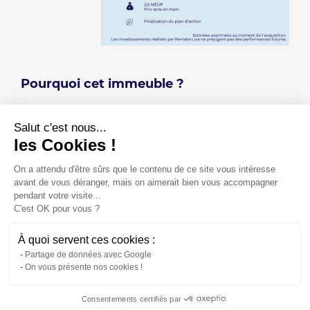
Pourquoi cet immeuble ?
Favoriser l’accès aux logements pour les familles dans une zone tendue :
- Opération de réhabilitation lourde de 3 bâtiments (82 lots) située sur la colline de la
Salut c'est nous...
Croix Rousse, dans un arrondissement emblématique de Lyon.
- Des lots d’une surface moyenne de 80 m² avec espaces extérieurs au sein d’un
les Cookies !
bâtiment historique, ancien couvent, entièrement réhabilité.
On a attendu d'être sûrs que le contenu de ce site vous intéresse
Se positionner dans un quartier très recherché de Lyon au sein d’une bâtisse
remarquable.
avant de vous déranger, mais on aimerait bien vous accompagner
pendant votre visite...
C'est OK pour vous ?
À quoi servent ces cookies :
Partage de données avec Google
On vous présente nos cookies !
S'abonner à la newsletter
Contact
Plan du site
Mentions légales
Consentements certifiés par